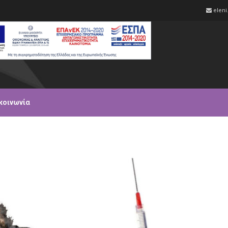
elen
κοινωνία