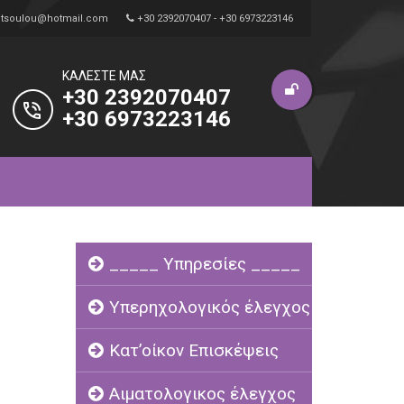
i.tsoulou@hotmail.com
+30 2392070407 - +30 6973223146
ΚΑΛΈΣΤΕ ΜΑΣ
+30 2392070407
+30 6973223146
_____ Υπηρεσίες _____
Υπερηχολογικός έλεγχος
Κατ’οίκον Επισκέψεις
Αιματολογικος έλεγχος