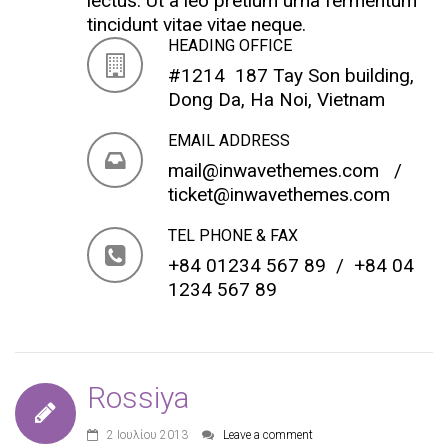
lectus. Ut a leo pretium urna fermentum
tincidunt vitae vitae neque.
HEADING OFFICE
#1214 187 Tay Son building,
Dong Da, Ha Noi, Vietnam
EMAIL ADDRESS
mail@inwavethemes.com
/
ticket@inwavethemes.com
TEL PHONE & FAX
+84 01234 567 89 / +84 04
1234 567 89
Rossiya
2 Ιουλίου 2013
Leave a comment