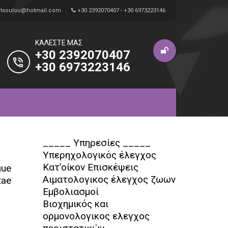
i.tsoulou@hotmail.com
+30 2392070407 - +30 6973223146
ΚΑΛΈΣΤΕ ΜΑΣ
+30 2392070407
+30 6973223146
_____ Υπηρεσίες _____
Υπερηχολογικός έλεγχος
Κατ’οίκον Επισκέψεις
gue
Αιματολογικος έλεγχος ζωων
tae
Εμβολιασμοί
Βιοχημικός και
ορμονολογικος ελεγχος