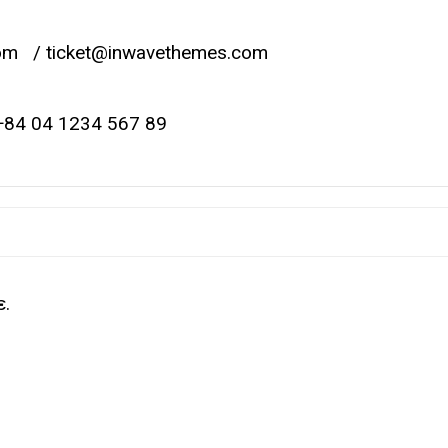
om
/
ticket@inwavethemes.com
+84 04 1234 567 89
ε
.